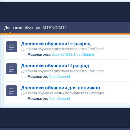
Дневники обучения MTSNG/МТТ
Дневники обучения II+ разряд
Дневники обучения участников проекта FreeTeam
Модераторы:
Excellent233
,
NoobSupport
Дневники обучения III разряд
Дневники обучения участников проекта FreeTeam
Модератор:
NoobSupport
Дневники обучения для новичков
Дневники обучения новых пользователей форума.
Модератор:
NoobSupport