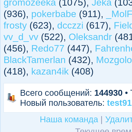
gromozeeka
(1075),
Jeka
(10
(936),
pokerbabe
(911),
_Mol
frosty
(623),
dcczzi
(617),
Fie
vv_d_vv
(522),
Oleksandr
(48
(456),
Redo77
(447),
Fahrenh
BlackTamerlan
(432),
Mozgol
(418),
kazan4ik
(408)
Всего сообщений:
144930
• 
Новый пользователь:
test9
Наша команда
|
Удалит
Текущее время