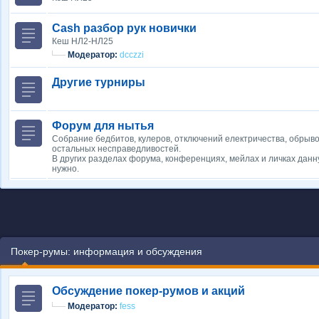
Cash разбор рук новички
Кеш НЛ2-НЛ25
Модератор:
dcczzi
Другие турниры
Форум для нытья
Собрание бедбитов, кулеров, отключений електричества, обрыво
остальных несправедливостей.
В других разделах форума, конференциях, мейлах и личках данн
нужно.
Покер-румы: информация и обсуждения
Обсуждение покер-румов и акций
Модератор:
fess