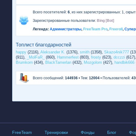
Всего посетителей:
6
, из них зарегистрированных: 1, скрыты
Зарегистрированные пользователи:
Bing [Bot]
Легенда:
Администраторы
,
FreeTeam Pro
,
Freeroll
,
Супер
Топлист благодарностей
happy
(2116),
Aleksander K.
(1376),
smith
(1358),
Skazo4nik777
(13
(911),
_MolFaR_
(860),
Hammerfest
(803),
frosty
(623),
dcczzi
(617)
Brumkorn
(434),
BlackTamerlan
(432),
Mozgolom
(427),
handbik666
Всего сообщений:
144936
• Тем:
12004
• Пользователей:
43
FreeTeam
Тренировки
Фонды
Блог
Фо