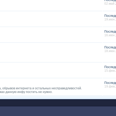
Послед
02.май.
Послед
19.июн.
Послед
16.июн.
Послед
18.июн.
Послед
15.фев.
Послед
19.фев.
а, обрывов интернета и остальных несправедливостей.
ках данную инфу постить не нужно.