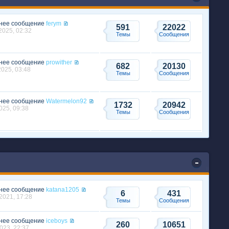
нее сообщение
ferym
591
22022
2025, 02:32
Темы
Сообщения
нее сообщение
prowither
682
20130
2025, 03:48
Темы
Сообщения
нее сообщение
Watermelon92
1732
20942
025, 09:38
Темы
Сообщения
нее сообщение
katana1205
6
431
2021, 17:28
Темы
Сообщения
нее сообщение
iceboys
260
10651
023, 22:37