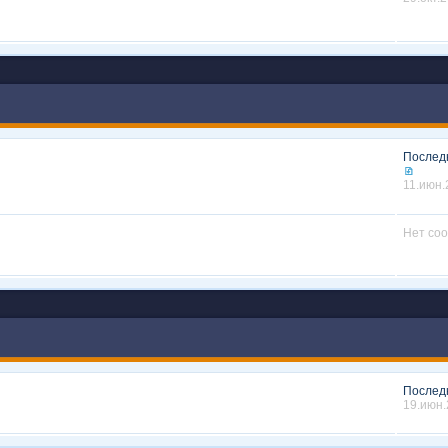
Послед
11.июн.
Нет со
Послед
19.июн.