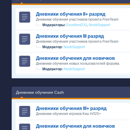
Дневники обучения II+ разряд
Дневники обучения участников проекта FreeTeam
Модераторы:
Excellent233
,
NoobSupport
Дневники обучения III разряд
Дневники обучения участников проекта FreeTeam
Модератор:
NoobSupport
Дневники обучения для новичков
Дневники обучения новых пользователей форума.
Модератор:
NoobSupport
Дневники обучения Cash
Дневники обучения III+ разряд
Дневники обучения игроков Кэш НЛ25+
Дневники обучения для новичков