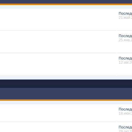
Послед
21.май.
Послед
25.янв.
Послед
12.авг.2
Послед
18.июн.
Послед
29.окт.2