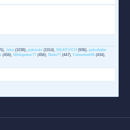
5),
Jeka
(1038),
pokerukr
(1014),
MILKEVICH
(936),
pokerbabe
s
(456),
Whitepoker77
(456),
Redo77
(447),
Fahrenheit95
(434),