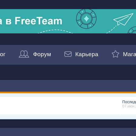
ог
Форум
Карьера
Мага
Послед
07.июн.