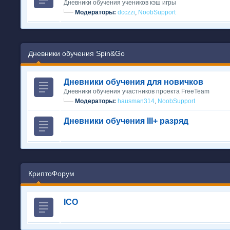
Дневники обучения учеников кэш игры
Модераторы:
dcczzi
,
NoobSupport
Дневники обучения Spin&Go
Дневники обучения для новичков
Дневники обучения участников проекта FreeTeam
Модераторы:
hausman314
,
NoobSupport
Дневники обучения III+ разряд
КриптоФорум
ICO