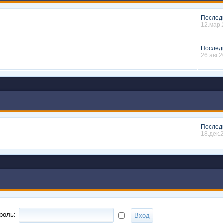
Послед
12.мар.
Послед
26.авг.2
Послед
18.дек.
роль: