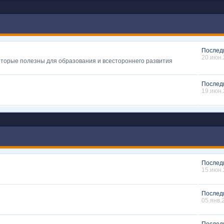
Послед
20.июн.
которые полезны для образования и всестороннего развития
Послед
19.июн.
Послед
15.июн.
Послед
05.янв.