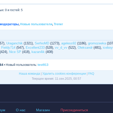
х: 0 и гостей: 5
модераторы
,
Новые пользователи
,
Trener
57),
Uraganchik
(1321),
SerhioMD
(1273),
ageless92
(1186),
gromozeeka
(107
,
Fieldy714
(547),
Excellent233
(528),
vv_d_vv
(522),
Oleksandr
(481),
iceboy
(424),
Nice SP
(418),
kazan4ik
(408)
64
• Новый пользователь:
test913
Наша команда
|
Удалить cookies конференции
|
FAQ
Текущее время: 11.сен.2025, 00:57
рум
О нас
Магазин
Присоединиться