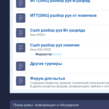
MTT(SNG) разбор рук III разряд
MTT(SNG) разбор рук от новичков
Cash разбор рук III+ разряда
Кэш НЛ25+
Cash разбор рук новички
Кеш НЛ2-НЛ25
Модератор:
dcczzi
Другие турниры
Форум для нытья
Собрание бедбитов, кулеров, отключений електричеств
В других разделах форума, конференциях, мейлах и лич
Покер-румы: информация и обсуждения