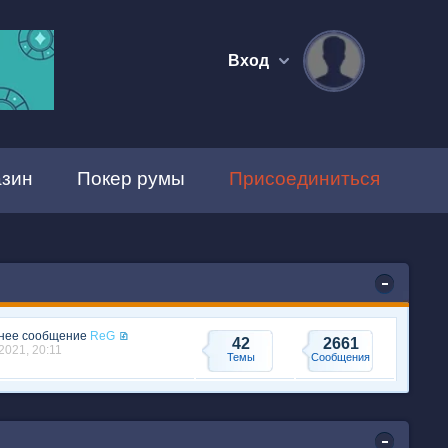
Вход
зин
Покер румы
Присоединиться
нее сообщение
ReG
42
2661
2021, 20:11
Темы
Сообщения