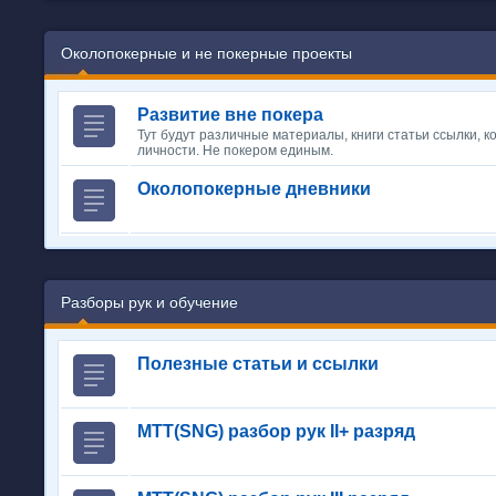
Околопокерные и не покерные проекты
Развитие вне покера
Тут будут различные материалы, книги статьи ссылки, 
личности. Не покером единым.
Околопокерные дневники
Разборы рук и обучение
Полезные статьи и ссылки
MTT(SNG) разбор рук II+ разряд