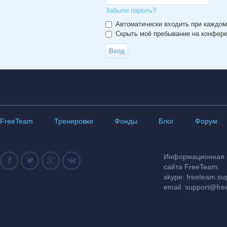
Забыли пароль?
Автоматически входить при каждо
Скрыть моё пребывание на конферен
FreeTeam
Тренировки
Фонды
Блог
Форум
Информационная и
сайта FreeTeam:
skype: freeteam.su
email:
support@fre