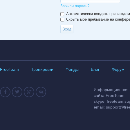
Забыли пароль?
Автоматически входить при каждо
Скрыть моё пребывание на конферен
FreeTeam
Тренировки
Фонды
Блог
Форум
Информационная и
сайта FreeTeam:
skype: freeteam.su
email:
support@fre