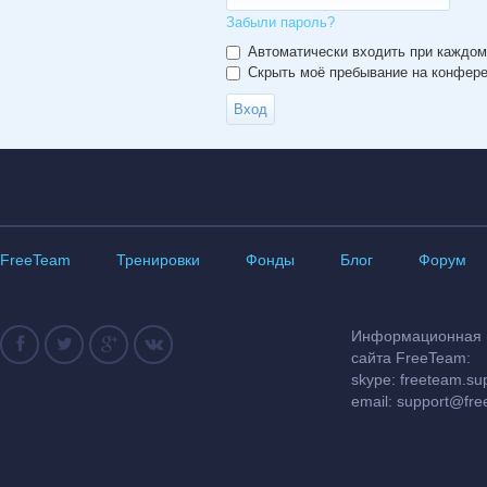
Забыли пароль?
Автоматически входить при каждо
Скрыть моё пребывание на конферен
FreeTeam
Тренировки
Фонды
Блог
Форум
Информационная и
сайта FreeTeam:
skype: freeteam.su
email:
support@fre