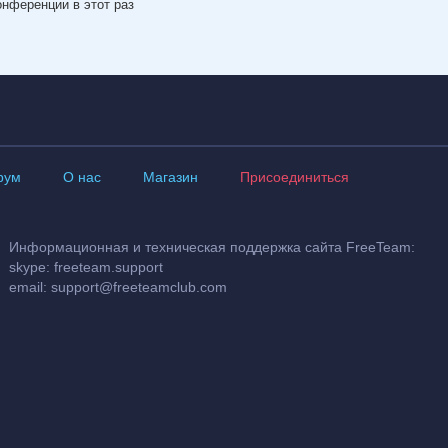
нференции в этот раз
рум
О нас
Магазин
Присоединиться
Информационная и техническая поддержка сайта FreeTeam:
skype: freeteam.support
email:
support@freeteamclub.com