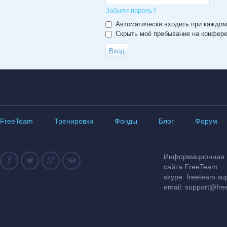
Забыли пароль?
Автоматически входить при каждо
Скрыть моё пребывание на конферен
FreeTeam
Тренировки
Фонды
Блог
Форум
Информационная и
сайта FreeTeam:
skype: freeteam.su
email:
support@fre