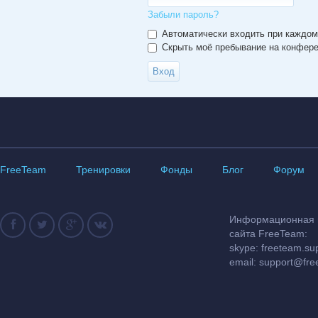
Забыли пароль?
Автоматически входить при каждо
Скрыть моё пребывание на конферен
FreeTeam
Тренировки
Фонды
Блог
Форум
Информационная и
сайта FreeTeam:
skype: freeteam.su
email:
support@fre