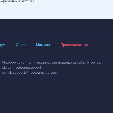
нференции в этот раз
рум
О нас
Магазин
Присоединиться
Информационная и техническая поддержка сайта FreeTeam:
skype: freeteam.support
email:
support@freeteamclub.com