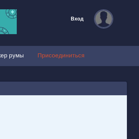
Вход
кер румы
Присоединиться