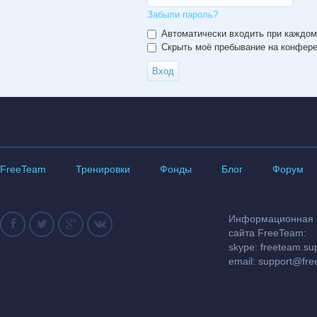
Забыли пароль?
Автоматически входить при каждо
Скрыть моё пребывание на конферен
FreeTeam
Тренировки
Фонды
Блог
Форум
Информационная и
сайта FreeTeam:
skype: freeteam.su
email:
support@fre