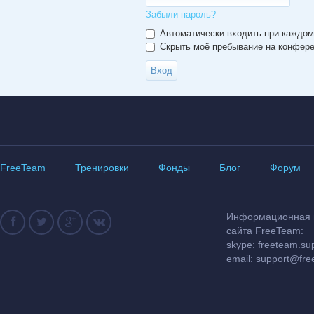
Забыли пароль?
Автоматически входить при каждо
Скрыть моё пребывание на конферен
FreeTeam
Тренировки
Фонды
Блог
Форум
Информационная и
сайта FreeTeam:
skype: freeteam.su
email:
support@fre