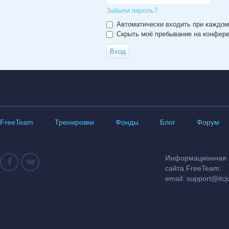
Забыли пароль?
Автоматически входить при каждо
Скрыть моё пребывание на конферен
FreeTeam
Тренировки
Фонды
Блог
Форум
Информационная и
сайта FreeTeam:
email:
support@itcj