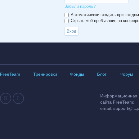
Забыли пароль?
Автоматически входить при каждо
Скрыть моё пребывание на конферен
FreeTeam
Тренировки
Фонды
Блог
Форум
Информационная и
сайта FreeTeam:
email:
support@itcj