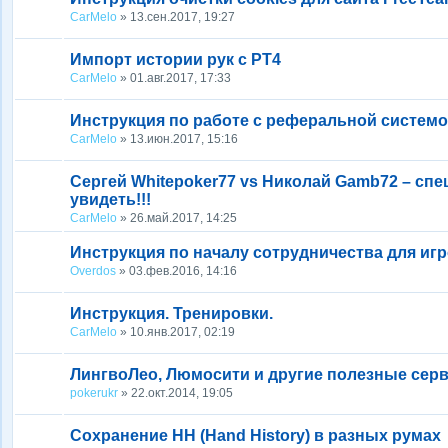
CarMelo
» 13.сен.2017, 19:27
Импорт истории рук с PT4
CarMelo
» 01.авг.2017, 17:33
Инструкция по работе с реферальной систем
CarMelo
» 13.июн.2017, 15:16
Сергей Whitepoker77 vs Николай Gamb72 – сп
увидеть!!!
CarMelo
» 26.май.2017, 14:25
Инструкция по началу сотрудничества для иг
Overdos
» 03.фев.2016, 14:16
Инструкция. Тренировки.
CarMelo
» 10.янв.2017, 02:19
ЛингвоЛео, Люмосити и другие полезные сер
pokerukr
» 22.окт.2014, 19:05
Сохранение HH (Hand History) в разных румах