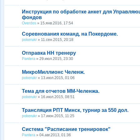
Инструкция по обработке анкет для Управля
фондов
Overdos
» 15.янв.2016, 17:54
Соревнования команд, на Покердоме.
pokerukr
» 11.сен.2015, 20:18
Отправка HH тренеру
Pantera
» 29.июл.2015, 23:30
МикроМиллионс Челенж.
pokerukr
» 13.июл.2015, 01:06
Тема для отчетов ММ-Челенжа.
pokerukr
» 16.июл.2015, 08:51
Трансляция РПТ Минск, турнир за 550 дол.
pokerukr
» 17.июн.2015, 11:25
Система "Расписание тренировок"
Pantera
» 04.авг.2013, 01:36