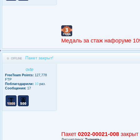
Медаль за стаж нафоруме 10
Пакет закрыт!
ovte
FreeTeam Points:
127,778
FTP
Поблагодарили:
10
раз.
Сообщения:
17
Пакет
0202-00021-008
закрыт
Дисциплина:
Турниры