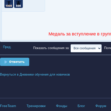
Медаль за вступление в групп
Пред.
Показать сообщения за:
Пол
Ответить
Вернуться в Дневники обучения для новичков
FreeTeam
Тренировки
Фонды
Блог
Форум