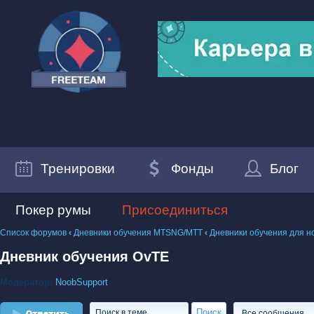
Тренировки
Фонды
Блог
Покер румы
Присоединиться
Список форумов
‹
Дневники обучения MTSNG/МТТ
‹
Дневники обучения для н
Дневник обучения OvTE
Модератор:
NoobSupport
Ответить