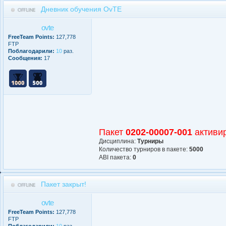
Дневник обучения OvTE
ovte
FreeTeam Points:
127,778
FTP
Поблагодарили:
10
раз.
Сообщения:
17
Пакет
0202-00007-001
активи
Дисциплина:
Турниры
Количество турниров в пакете:
5000
АBI пакета:
0
Пакет закрыт!
ovte
FreeTeam Points:
127,778
FTP
Поблагодарили:
10
раз.