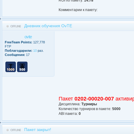
ROI по пакету:
14.78
Комментарии к пакету:
Дневник обучения OvTE
ovte
FreeTeam Points:
127,778
FTP
Поблагодарили:
10
раз.
Сообщения:
17
Пакет
0202-00020-007
активи
Дисциплина:
Турниры
Количество турниров в пакете:
5000
АBI пакета:
0
Пакет закрыт!