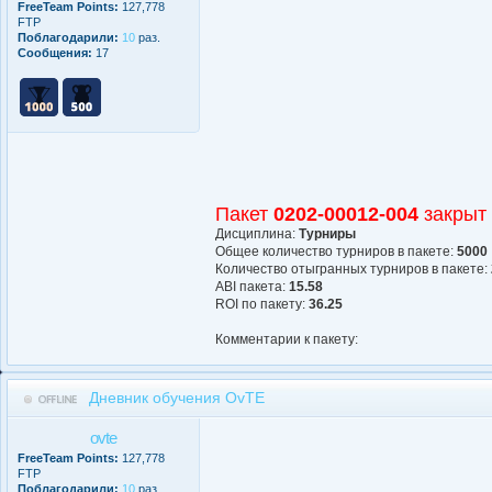
FreeTeam Points:
127,778
FTP
Поблагодарили:
10
раз.
Сообщения:
17
Пакет
0202-00012-004
закрыт
Дисциплина:
Турниры
Общее количество турниров в пакете:
5000
Количество отыгранных турниров в пакете:
АBI пакета:
15.58
ROI по пакету:
36.25
Комментарии к пакету:
Дневник обучения OvTE
ovte
FreeTeam Points:
127,778
FTP
Поблагодарили:
10
раз.