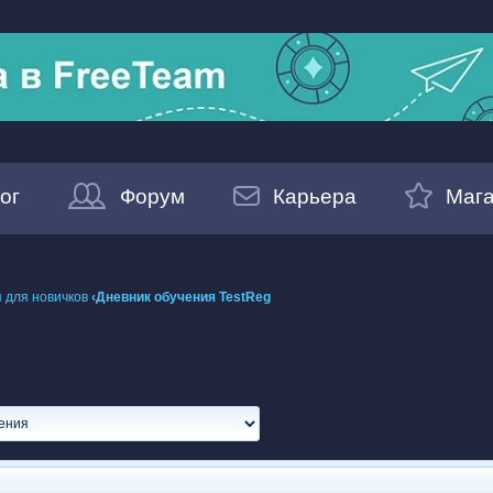
ог
Форум
Карьера
Мага
 для новичков
‹Дневник обучения TestReg