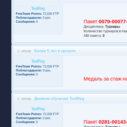
TestReg
FreeTeam Points:
72,026 FTP
Поблагодарили:
0 раз.
Пакет
0079-00077
Сообщения:
0
Дисциплина:
Турниры
Количество турниров в па
АBI пакета:
0
Более 5 лет в проекте
TestReg
FreeTeam Points:
72,026 FTP
Поблагодарили:
0 раз.
Сообщения:
0
Медаль за стаж н
Дневник обучения TestReg
TestReg
FreeTeam Points:
72,026 FTP
Поблагодарили:
0 раз.
Пакет
0281-00143
Сообщения:
0
Дисциплина:
Турниры