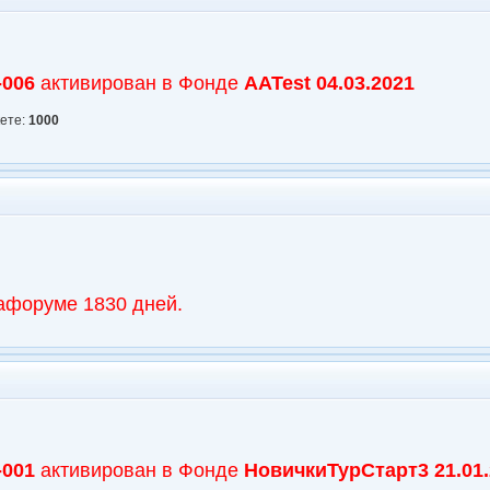
-006
активирован в Фонде
AATest
04.03.2021
кете:
1000
афоруме 1830 дней.
-001
активирован в Фонде
НовичкиТурСтарт3
21.01