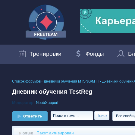
Тренировки
Фонды
Бл
Список форумов
‹
Дневники обучения MTSNG/МТТ
‹
Дневники обучения
Дневник обучения TestReg
Модератор:
NoobSupport
Ответить
Пакет активирован