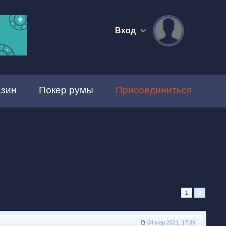
Вход
зин
Покер румы
Присоединиться
1
2
04.мар.2021, 17:39