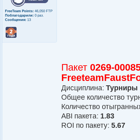
FreeTeam Points:
46,050 FTP
Поблагодарили:
0 раз.
Сообщения:
13
Пакет
0269-00085
FreeteamFaustF
Дисциплина:
Турниры
Общее количество турн
Количество отыгранных
АBI пакета:
1.83
ROI по пакету:
5.67