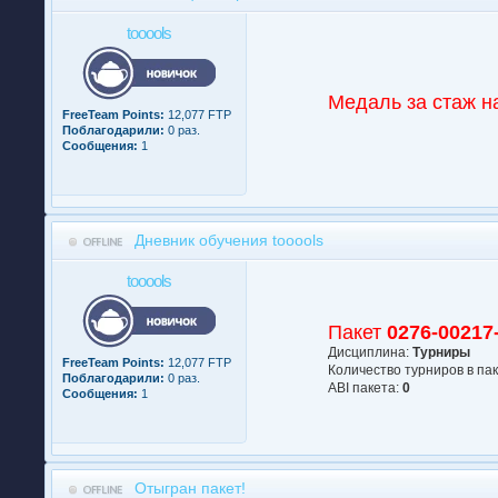
tooools
Медаль за стаж н
FreeTeam Points:
12,077 FTP
Поблагодарили:
0 раз.
Сообщения:
1
Дневник обучения tooools
tooools
Пакет
0276-00217
Дисциплина:
Турниры
FreeTeam Points:
12,077 FTP
Количество турниров в па
Поблагодарили:
0 раз.
АBI пакета:
0
Сообщения:
1
Отыгран пакет!