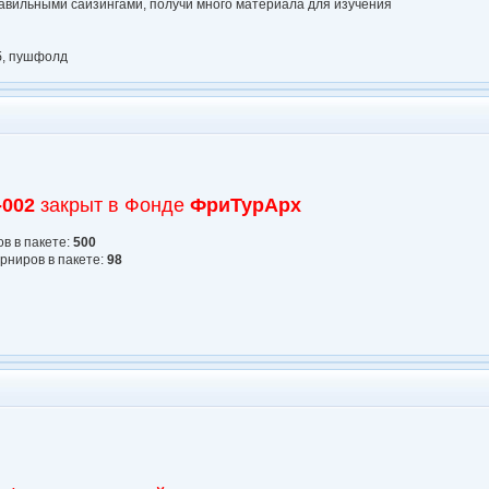
авильными сайзингами, получи много материала для изучения
бб, пушфолд
-002
закрыт в Фонде
ФриТурАрх
в в пакете:
500
рниров в пакете:
98