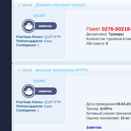
Дневник обучения tooools
tooools
Пакет
0276-00218
Дисциплина:
Турниры
FreeTeam Points:
12,077 FTP
Количество турниров в па
Поблагодарили:
0 раз.
АBI пакета:
0
Сообщения:
1
вводная тренировка ArhPro
tooools
FreeTeam Points:
12,077 FTP
Дата проведения:
09.04.20
Поблагодарили:
0 раз.
Тренер:
ArhPro
Сообщения:
1
Активный ученик трениров
Оценка тренировки:
10 из 
Заметки: