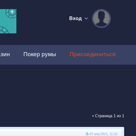
Вход
зин
Покер румы
Присоединиться
• Страница
1
из
1
07.апр.2021, 11:32