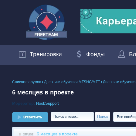
Тренировки
Фонды
Бл
Список форумов
‹
Дневники обучения MTSNG/МТТ
‹
Дневники обучения
6 месяцев в проекте
Модератор:
NoobSupport
Ответить
6 месяцев в проекте