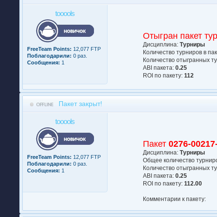
tooools
Отыгран пакет ту
Дисциплина:
Турниры
FreeTeam Points:
12,077 FTP
Количество турниров в па
Поблагодарили:
0 раз.
Количество отыгранных ту
Сообщения:
1
АBI пакета:
0.25
ROI по пакету:
112
Пакет закрыт!
tooools
Пакет
0276-00217
Дисциплина:
Турниры
FreeTeam Points:
12,077 FTP
Общее количество турниро
Поблагодарили:
0 раз.
Количество отыгранных ту
Сообщения:
1
АBI пакета:
0.25
ROI по пакету:
112.00
Комментарии к пакету: