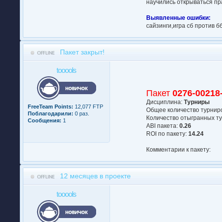
научились открываться пр
Выявленные ошибки:
сайзинги,игра сб против 
Пакет закрыт!
tooools
Пакет
0276-00218
Дисциплина:
Турниры
FreeTeam Points:
12,077 FTP
Общее количество турниро
Поблагодарили:
0 раз.
Количество отыгранных ту
Сообщения:
1
АBI пакета:
0.26
ROI по пакету:
14.24
Комментарии к пакету:
12 месяцев в проекте
tooools