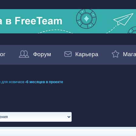
ог
Форум
Карьера
Мага
 для новичков
‹6 месяцев в проекте