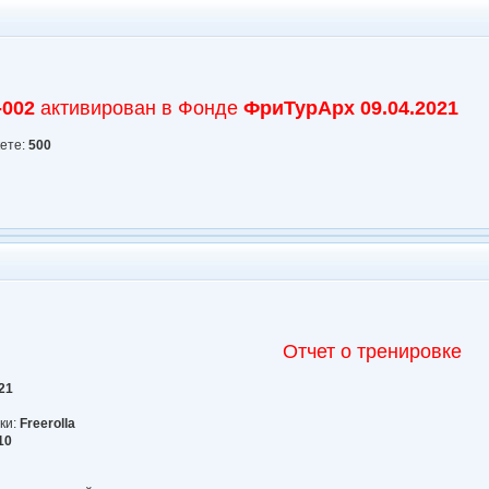
-002
активирован в Фонде
ФриТурАрх
09.04.2021
кете:
500
Отчет о тренировке
21
ки:
Freerolla
10