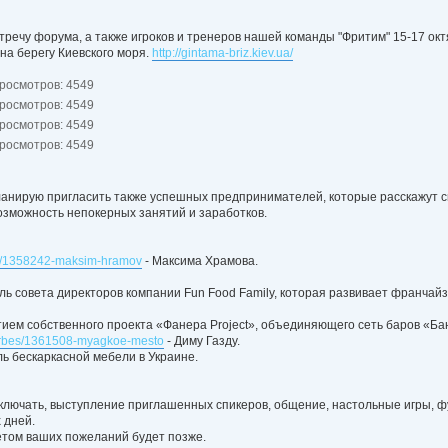
тречу форума, а также игроков и тренеров нашей команды "Фритим" 15-17 окт
 на берегу Киевского моря.
http://gintama-briz.kiev.ua/
Просмотров: 4549
Просмотров: 4549
Просмотров: 4549
Просмотров: 4549
планирую пригласить также успешных предпринимателей, которые расскажут св
зможность непокерных занятий и заработков.
lnik/1358242-maksim-hramov
- Максима Храмова.
ь совета директоров компании Fun Food Family, которая развивает франчай
ием собственного проекта «Фанера Project», объединяющего сеть баров «Ба
forbes/1361508-myagkoe-mesto
- Диму Газду.
ь бескаркасной мебели в Украине.
ключать, выступление приглашенных спикеров, общение, настольные игры, фут
 дней.
етом ваших пожеланий будет позже.