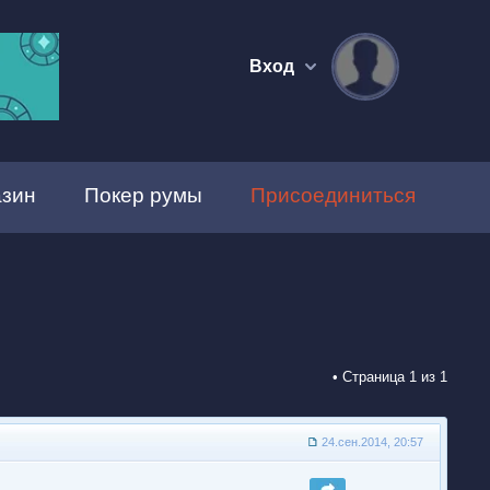
Вход
зин
Покер румы
Присоединиться
• Страница
1
из
1
24.сен.2014, 20:57