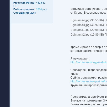
FreeTeam Points:
482,630
FTP
Есть идея организовать вс
Поблагодарили:
1214
раз.
от Киева. В сосновом лесу
Сообщения:
2264
Dgintama4.jpg (33.55 КБ) 
Dgintama3.jpg (46.97 КБ) 
Dgintama1.jpg (20.08 КБ) 
Dgintama2.jpg (19.89 КБ) 
Кроме игроков в покер я 
которые рассматривают во
Я приглашал
http://forbes.ua/staryj-me
Совладелец и председател
Киеве.
Сейчас занимается развит
http://forbes.ua/magazine/
Крупнейший производител
Программа лагеря будет в
Это все на протяжении 3-х
Более точный график с уч