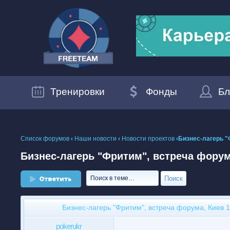
Тренировки
Фонды
Бл
Список форумов
‹
Наши новости
‹
Новости проектов
‹Бизнес-лагерь "
Бизнес-лагерь "Фритим", встреча форума
Ответить
Бизнес-лагерь "Фритим", встреча форума, Киев 1
pokerukr