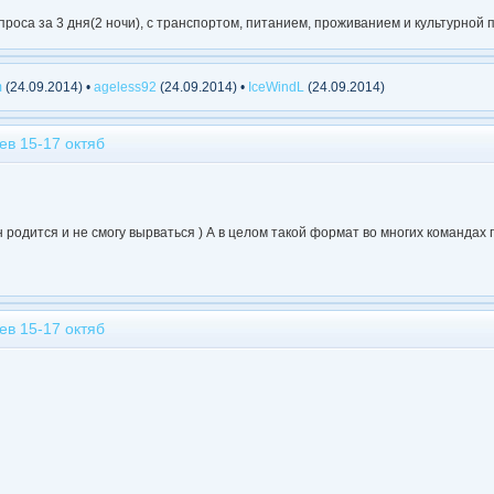
оса за 3 дня(2 ночи), с транспортом, питанием, проживанием и культурной п
m
(24.09.2014) •
ageless92
(24.09.2014) •
IceWindL
(24.09.2014)
ев 15-17 октяб
ын родится и не смогу вырваться ) А в целом такой формат во многих командах
ев 15-17 октяб