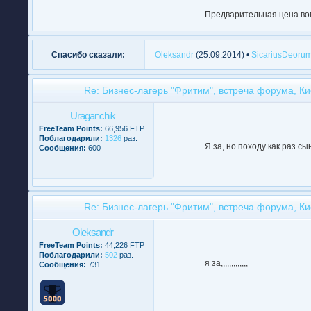
Предварительная цена вопр
Спасибо сказали:
Oleksandr
(25.09.2014) •
SicariusDeoru
Re: Бизнес-лагерь "Фритим", встреча форума, Ки
Uraganchik
FreeTeam Points:
66,956 FTP
Поблагодарили:
1326
раз.
Я за, но походу как раз с
Сообщения:
600
Re: Бизнес-лагерь "Фритим", встреча форума, Ки
Oleksandr
FreeTeam Points:
44,226 FTP
Поблагодарили:
502
раз.
я за,,,,,,,,,,,,,
Сообщения:
731