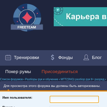
Тренировки
Фонды
Блог
Покер румы
Присоединиться
Список форумов
‹
Разборы рук и обучение
‹
MTT(SNG) разбор рук II+ разряд
‹
Для просмотра этого форума вы должны быть авторизованы.
Имя пользователя: