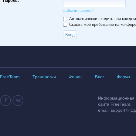
Пароль:
Забыли пароль?
Автоматически входить при каждо
Скрыть моё пребывание на конферен
FreeTeam
Тренировки
Фонды
Блог
Форум
Информационная и
сайта FreeTeam:
email:
support@itcj