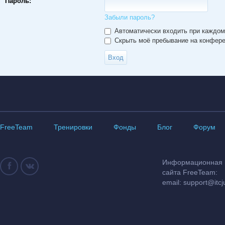
Пароль:
Забыли пароль?
Автоматически входить при каждо
Скрыть моё пребывание на конферен
FreeTeam
Тренировки
Фонды
Блог
Форум
Информационная и
сайта FreeTeam:
email:
support@itcj