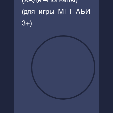
(ХАДы+Поп-апы)
(для игры MTT АБИ
3+)