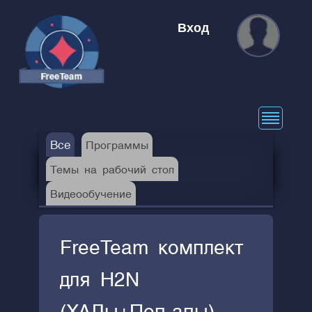
Вход
Все
Программы
Темы на рабочий стол
Видеообучение
FreeTeam комплект
для H2N