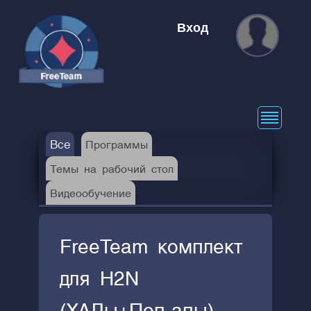
Вход
Все
Программы
Темы на рабочий стол
Видеообучение
FreeTeam комплект
для H2N