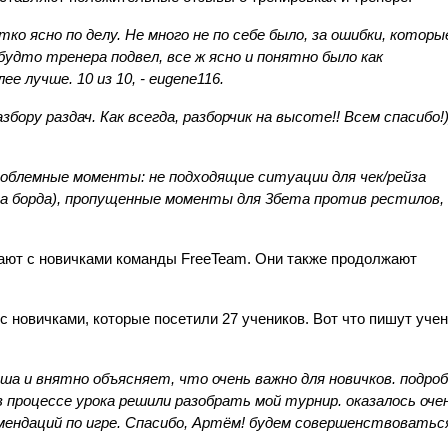
тко ясно по делу. Не много не по себе было, за ошибки, которые
удто тренера подвел, все ж ясно и понятно было как 
лучше. 10 из 10, - eugene116.
бору раздач. Как всегда, разборчик на высоте!! Всем спасибо!))
проблемные моменты: не подходящие ситуации для чек/рейза 
 борда), пропущенные моменты для 3бета против рестилов, -
ают с новичками команды FreeTeam. Они также продолжают 
 с новичками, которые посетили 27 учеников. Вот что пишут учен
ша и внятно объясняет, что очень важно для новичков. подроб
 процессе урока решили разобрать мой турнир. оказалось очен
ендаций по игре. Спасибо, Артём! будем совершенствоваться),