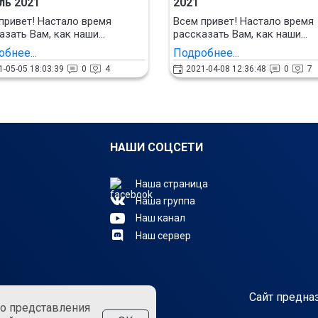
ль 2021
2021
привет! Настало время
Всем привет! Настало время
азать Вам, как наши...
рассказать Вам, как наши...
бнее...
Подробнее...
1-05-05 18:03:39
0
4
2021-04-08 12:36:48
0
7
НАШИ СОЦСЕТИ
Наша страница
Наша группа
Наш канал
Наш сервер
0 FreeTeam
Сайт предна
о представления