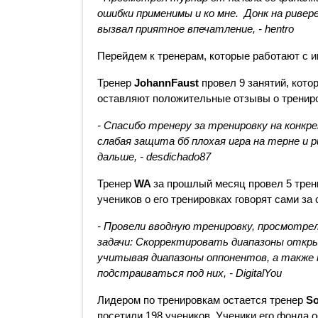
ошибки применимы и ко мне.  Донк на риве
вызвал приятное впечатление, - hentro
Перейдем к тренерам, которые работают с и
Тренер 
JohannFaust
 провел 9 занятий, кото
оставляют положительные отзывы о трениро
- Спасибо тренеру за тренировку на конкр
слабая защита бб плохая игра на терне и 
дальше, - desdichado87
Тренер 
WA 
за прошлый месяц провел 5 трен
учеников о его тренировках говорят сами за 
- Провели вводную тренировку, просмотрели
задачи: Скорректировать диапазоны откры
учитывая диапазоны оппонентов, а такж
подстраиваться под них, - DigitalYou
Лидером по тренировкам остается тренер 
So
посетили 198 учеников. Ученики его фонда 