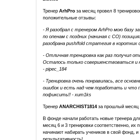
Тренер 
ArhPro
 за месяц провел 8 тренирово
положительные отзывы:
- Я разобрал с тренером ArhPro мою базу за
по опенам с поздних (начиная с CO) позициях
разобрана push/fold стратегия в коротких 
- Отличная тренировка как раз получил от
Осталось только совершенствоваться и не
- pipec_184
- Тренировка очень понравилась, все осно
ошибок и есть над чем поработать и что 
пофиксить!! - xum1ks
Тренер 
ANARCHIST1814
 за прошлый месяц 
В фонде начали работать новые тренера для
месяц 6 и 3 тренировки соответственно, их 
начинают набирать учеников в свой фонд, и
результативность!