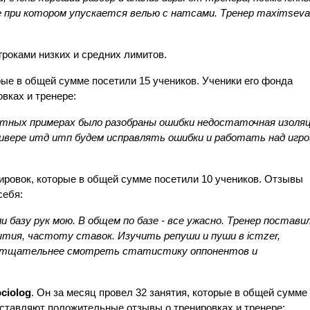
ре при котором упускается велью с натсами. Тренер maximseva
гроками низких и средних лимитов.
рые в общей сумме посетили 15 учеников. Ученики его фонда 
вках и тренере:
етных примерах было разобраны ошибки недостаточная изоляц
ривере итд итп будем исправлять ошибки и работать над игрой
ировок,
которые в общей сумме посетили 10 учеников. Отзывы 
себя:
 базу рук мою. В общем по базе - все ужасно. Тренер поставил
тия, частоту ставок. Изучить репуши и пуши в icmzer, 
е тщательнее смотреть статистику оппонентов и 
ciolog
. Он за месяц провел 32 занятия, которые в общей сумме 
оставляют положительные отзывы о тренировках и тренере: