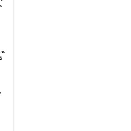
s 
ия 
 
 