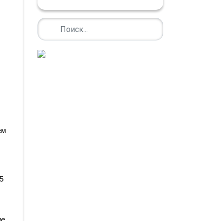
м 
 
е 