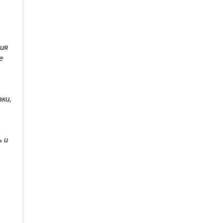
ия 
 
и, 
 и 