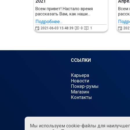
2021
Апре
Всем привет! Настало время
Всем 
рассказать Вам, как наши...
расск
Подробнее...
Подро
2021-06-03 15:48:39
0
1
202
ССЫЛКИ
Карьера
Новости
Покер-румы
Магазин
Контакты
Все права защищены © 202
Мы используем cookie-файлы для наилучшег