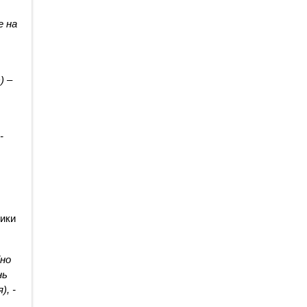
 на 
 – 
 
ики 
но 
ь 
 - 