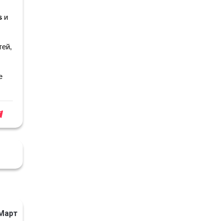
s
 и 
ей, 
 
Март