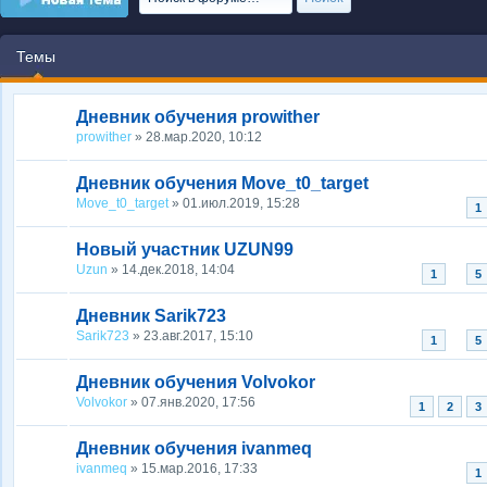
Темы
Дневник обучения prowither
prowither
» 28.мар.2020, 10:12
Дневник обучения Move_t0_target
Move_t0_target
» 01.июл.2019, 15:28
1
Новый участник UZUN99
Uzun
» 14.дек.2018, 14:04
...
1
5
Дневник Sarik723
Sarik723
» 23.авг.2017, 15:10
...
1
5
Дневник обучения Volvokor
Volvokor
» 07.янв.2020, 17:56
1
2
3
Дневник обучения ivanmeq
ivanmeq
» 15.мар.2016, 17:33
1