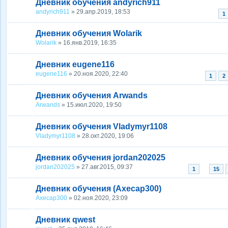
Дневник обучения andyrich911
andyrich911
» 29.апр.2019, 18:53
1
Дневник обучения Wolarik
Wolarik
» 16.янв.2019, 16:35
Дневник eugene116
eugene116
» 20.ноя.2020, 22:40
1
2
Дневник обучения Arwands
Arwands
» 15.июл.2020, 19:50
Дневник обучения Vladymyr1108
Vladymyr1108
» 28.окт.2020, 19:06
Дневник обучения jordan202025
jordan202025
» 27.авг.2015, 09:37
...
1
15
Дневник обучения (Axecap300)
Axecap300
» 02.ноя.2020, 23:09
Дневник qwest