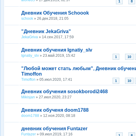
...
1
8
Дневник Обучения Schoook
schook
» 26.дек.2018, 21:05
"Дневник JekaGriva"
JekaGriva
» 14.сен.2017, 17:59
Дневник обучения Ignatiy_slv
Ignatiy_slv
» 23.май.2019, 15:42
...
1
10
"Любой может стать любым", Дневник обучен
Timoffon
Timoffon
» 05.июл.2020, 17:41
...
1
10
Дневник обучения sosokborodi2468
Mikisjan
» 27.июл.2020, 23:27
Дневник обученя doom1788
doom1788
» 12.ноя.2020, 08:18
дневник обучения Funtazer
Funtazer
» 09.июл.2019, 17:16
...
1
8