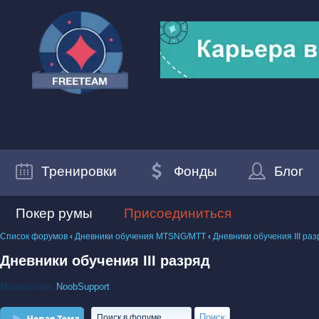
Тренировки
Фонды
Блог
Покер румы
Присоединиться
Список форумов
‹
Дневники обучения MTSNG/МТТ
‹
Дневники обучения III ра
Дневники обучения III разряд
Модератор:
NoobSupport
Новая тема