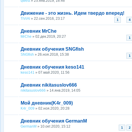
qwest
» 25.янв.2019, 16:46
Движение - это жизнь. Идем твердо вперед!
TiViAl
» 22.сен.2016, 23:17
...
1
4
Дневник MrChe
MrChe
» 02.дек.2019, 20:27
1
Дневник обучения SNGfish
SNGfish
» 26.ноя.2018, 15:38
1
Дневник обучения keso141
keso141
» 07.май.2020, 11:56
Дневник nikitasuslov666
nikitasuslov666
» 14.янв.2019, 14:05
Мой дневник(K4r_009)
K4r_009
» 02.ноя.2020, 20:28
Дневник обучения GermanM
GermanM
» 10.окт.2020, 15:12
1
2