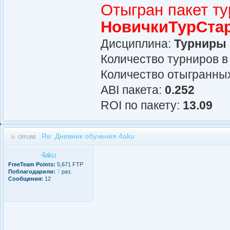
Отыгран пакет т
НовичкиТурСта
Дисциплина:
Турниры
Количество турниров в
Количество отыгранных
АBI пакета:
0.252
ROI по пакету:
13.09
Re: Дневник обучения 4aku
4aku
FreeTeam Points:
5,671 FTP
Поблагодарили:
7
раз.
Сообщения:
12