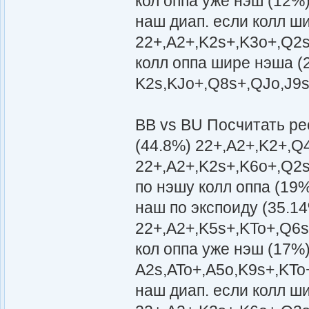
кол оппа уже нэш (12%
наш диап. если колл ш
22+,A2+,K2s+,K3o+,Q2s
колл оппа шире нэша (
K2s,KJo+,Q8s+,QJo,J9
BB vs BU Посчитать р
(44.8%) 22+,A2+,K2+,Q
22+,A2+,K2s+,K6o+,Q2s
по нэшу колл оппа (19
наш по экспоиду (35.1
22+,A2+,K5s+,KTo+,Q6s
кол оппа уже нэш (17%
A2s,ATo+,A5o,K9s+,KTo
наш диап. если колл ш