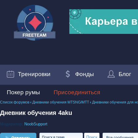
Тренировки
Фонды
Блог
Покер румы
Присоединиться
Список форумов
‹
Дневники обучения MTSNG/МТТ
‹
Дневники обучения для н
Дневник обучения 4aku
Модератор:
NoobSupport
Ответить