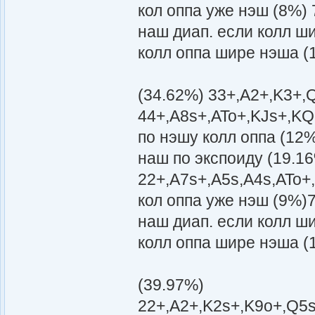
кол оппа уже нэш (8%)
наш диап. если колл ш
колл оппа шире нэша (
(34.62%) 33+,A2+,K3+,
44+,A8s+,ATo+,KJs+,KQ
по нэшу колл оппа (12
наш по экспоиду (19.1
22+,A7s+,A5s,A4s,ATo+
кол оппа уже нэш (9%)
наш диап. если колл ш
колл оппа шире нэша (
(39.97%)
22+,A2+,K2s+,K9o+,Q5s