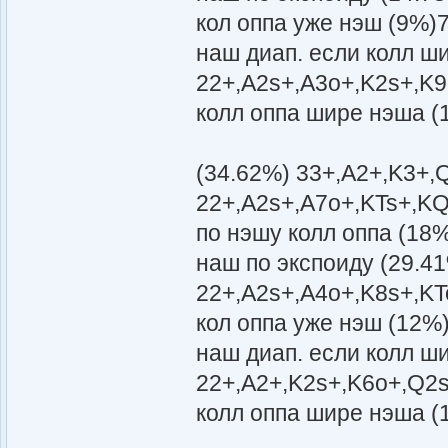
кол оппа уже нэш (9%)
наш диап. если колл ш
22+,A2s+,A3o+,K2s+,K9
колл оппа шире нэша (
(34.62%) 33+,A2+,K3+,
22+,A2s+,A7o+,KTs+,KQ
по нэшу колл оппа (18
наш по экспоиду (29.4
22+,A2s+,A4o+,K8s+,KT
кол оппа уже нэш (12%
наш диап. если колл ш
22+,A2+,K2s+,K6o+,Q2s
колл оппа шире нэша (