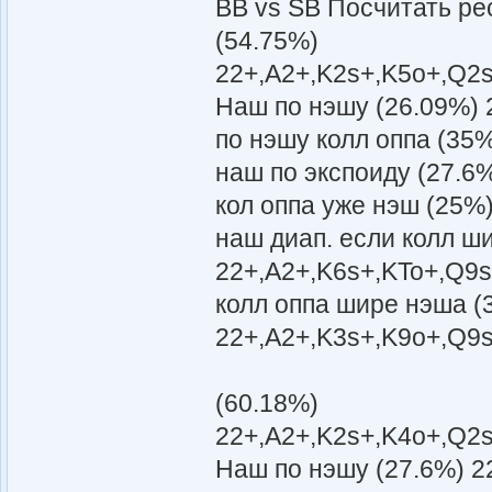
BB vs SB Посчитать р
(54.75%)
22+,A2+,K2s+,K5o+,Q2s
Наш по нэшу (26.09%) 
по нэшу колл оппа (35
наш по экспоиду (27.6
кол оппа уже нэш (25%
наш диап. если колл ш
22+,A2+,K6s+,KTo+,Q9s
колл оппа шире нэша (
22+,A2+,K3s+,K9o+,Q9s
(60.18%)
22+,A2+,K2s+,K4o+,Q2s
Наш по нэшу (27.6%) 2