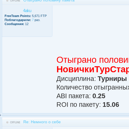
4aku
FreeTeam Points:
5,671 FTP
Поблагодарили:
7
раз.
Сообщения:
12
Отыграно полови
НовичкиТурСта
Дисциплина:
Турниры
Количество отыгранных
АBI пакета:
0.25
ROI по пакету:
15.06
Re: Немного о себе