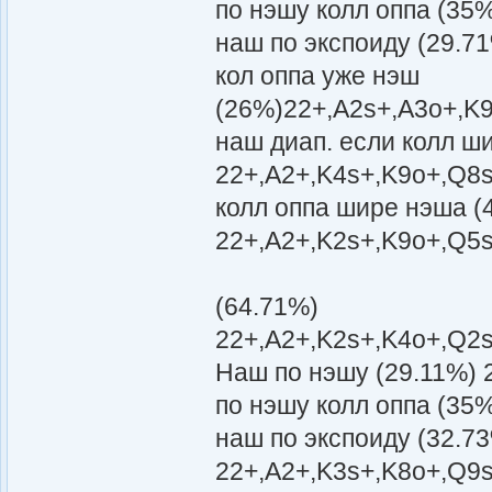
по нэшу колл оппа (35
наш по экспоиду (29.7
кол оппа уже нэш
(26%)22+,A2s+,A3o+,K9
наш диап. если колл ш
22+,A2+,K4s+,K9o+,Q8s
колл оппа шире нэша (
22+,A2+,K2s+,K9o+,Q5s
(64.71%)
22+,A2+,K2s+,K4o+,Q2s
Наш по нэшу (29.11%) 
по нэшу колл оппа (35
наш по экспоиду (32.7
22+,A2+,K3s+,K8o+,Q9s