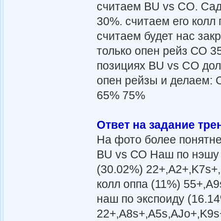
считаем BU vs CO. Сад
30%. считаем его колл 
считаем будет нас зак
только опен рейз СО 35
позициях BU vs CO дол
опен рейзы и делаем:
65% 75%
Ответ на задание тре
На фото более понятн
BU vs СО Наш по нэшу 
(30.02%) 22+,A2+,K7s+
колл оппа (11%) 55+,A
наш по экспоиду (16.1
22+,A8s+,A5s,AJo+,K9s