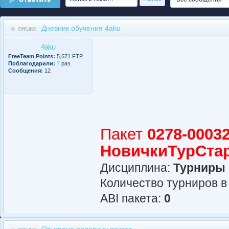
Дневник обучения 4aku
4aku
FreeTeam Points:
5,671 FTP
Поблагодарили:
7
раз.
Сообщения:
12
Пакет
0278-00032
НовичкиТурСта
Дисциплина:
Турниры
Количество турниров в
АBI пакета:
0
Отыграно половину пакета