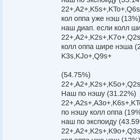
22+,A2+,K5s+,KTo+,Q6s
кол оппа уже нэш (13%
наш диап. если колл ш
22+,A2+,K2s+,K7o+,Q2s
колл оппа шире нэша (
K3s,KJo+,Q9s+
(54.75%)
22+,A2+,K2s+,K5o+,Q2s
Наш по нэшу (31.22%)
22+,A2s+,A3o+,K6s+,KT
по нэшу колл оппа (19
наш по экспоиду (43.5
22+,A2+,K2s+,K9o+,Q3s