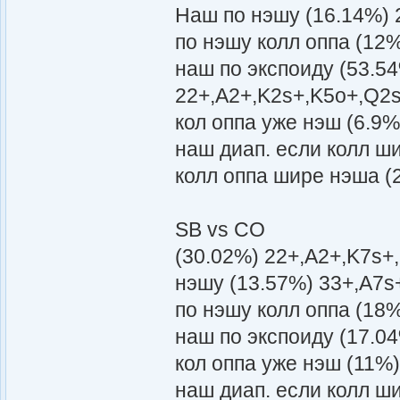
Наш по нэшу (16.14%) 
по нэшу колл оппа (12
наш по экспоиду (53.5
22+,A2+,K2s+,K5o+,Q2s
кол оппа уже нэш (6.9
наш диап. если колл ш
колл оппа шире нэша (
SB vs CO
(30.02%) 22+,A2+,K7s+
нэшу (13.57%) 33+,A7s
по нэшу колл оппа (18
наш по экспоиду (17.0
кол оппа уже нэш (11%
наш диап. если колл ш