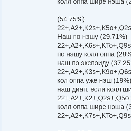
колл оппа шире нэша (
(54.75%)
22+,A2+,K2s+,K5o+,Q2s
Наш по нэшу (29.71%)
22+,A2+,K6s+,KTo+,Q9s
по нэшу колл оппа (28
наш по экспоиду (37.2
22+,A2+,K3s+,K9o+,Q6s
кол оппа уже нэш (19%
наш диап. если колл ш
22+,A2+,K2+,Q2s+,Q5o+
колл оппа шире нэша (
22+,A2+,K7s+,KTo+,Q9s