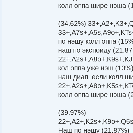
колл оппа шире нэша (
(34.62%) 33+,A2+,K3+,
33+,A7s+,A5s,A9o+,KTs
по нэшу колл оппа (15
наш по экспоиду (21.8
22+,A2s+,A8o+,K9s+,KJ
кол оппа уже нэш (10%
наш диап. если колл ш
22+,A2s+,A8o+,K5s+,KT
колл оппа шире нэша (
(39.97%)
22+,A2+,K2s+,K9o+,Q5s
Наш по нэшу (21.87%)