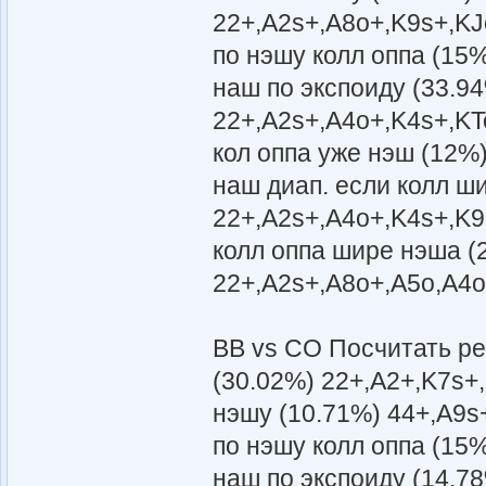
22+,A2s+,A8o+,K9s+,KJ
по нэшу колл оппа (15
наш по экспоиду (33.9
22+,A2s+,A4o+,K4s+,KT
кол оппа уже нэш (12%
наш диап. если колл ш
22+,A2s+,A4o+,K4s+,K9
колл оппа шире нэша (
22+,A2s+,A8o+,A5o,A4
BB vs CO Посчитать р
(30.02%) 22+,A2+,K7s+
нэшу (10.71%) 44+,A9s
по нэшу колл оппа (15
наш по экспоиду (14.7