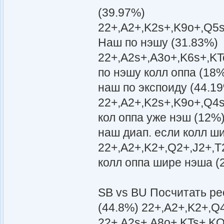
(39.97%)
22+,A2+,K2s+,K9o+,Q5s
Наш по нэшу (31.83%)
22+,A2s+,A3o+,K6s+,KT
по нэшу колл оппа (18
наш по экспоиду (44.1
22+,A2+,K2s+,K9o+,Q4s
кол оппа уже нэш (12%
наш диап. если колл ш
22+,A2+,K2+,Q2+,J2+,T
колл оппа шире нэша (
SB vs BU Посчитать р
(44.8%) 22+,A2+,K2+,Q
22+,A2s+,A8o+,KTs+,KQ