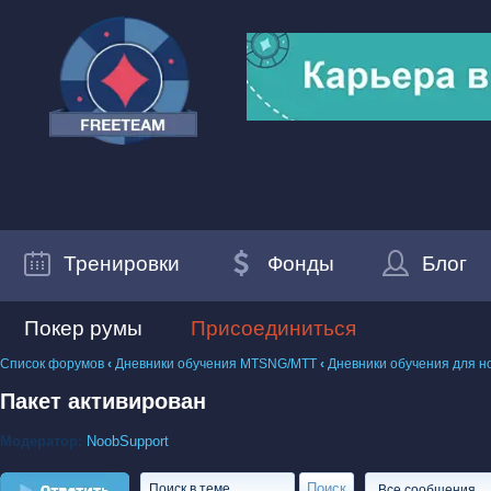
Тренировки
Фонды
Блог
Покер румы
Присоединиться
Список форумов
‹
Дневники обучения MTSNG/МТТ
‹
Дневники обучения для н
Пакет активирован
Модератор:
NoobSupport
Ответить