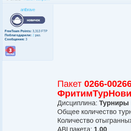
antbrave
FreeTeam Points:
3,313 FTP
Поблагодарили:
2
раз.
Сообщения:
3
Пакет
0266-00266
ФритимТурНови
Дисциплина:
Турниры
Общее количество турн
Количество отыгранных
АBI пакета:
1.00