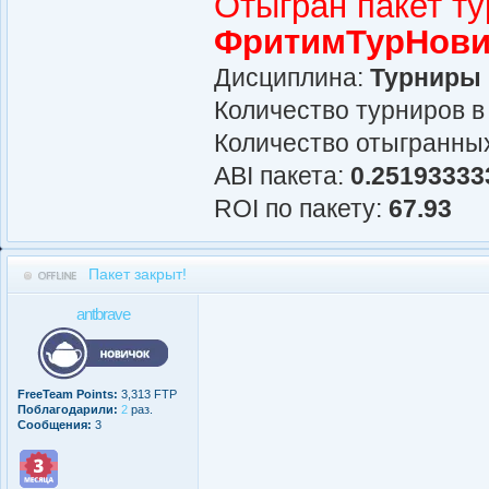
Отыгран пакет т
ФритимТурНови
Дисциплина:
Турниры
Количество турниров в
Количество отыгранных
АBI пакета:
0.25193333
ROI по пакету:
67.93
Пакет закрыт!
antbrave
FreeTeam Points:
3,313 FTP
Поблагодарили:
2
раз.
Сообщения:
3