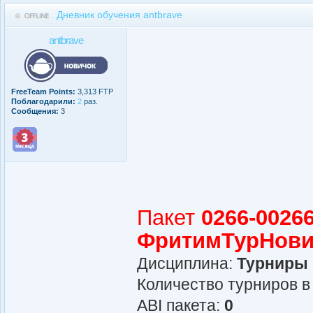
Дневник обучения antbrave
antbrave
FreeTeam Points:
3,313 FTP
Поблагодарили:
2
раз.
Сообщения:
3
Пакет
0266-00266
ФритимТурНови
Дисциплина:
Турниры
Количество турниров в
АBI пакета:
0