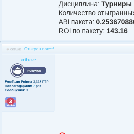
Дисциплина:
Турниры
Количество отыгранных
АBI пакета:
0.25367088
ROI по пакету:
143.16
Отыгран пакет!
antbrave
FreeTeam Points:
3,313 FTP
Поблагодарили:
2
раз.
Сообщения:
3