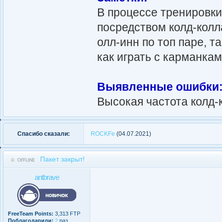
В процессе тренировки
посредством колд-колл
олл-инн по топ паре, т
как играть с карманка
Выявленные ошибки
Высокая частота колд-к
Спасибо сказали:
ROCKFe
(04.07.2021)
Пакет закрыт!
antbrave
FreeTeam Points:
3,313 FTP
Поблагодарили:
2
раз.