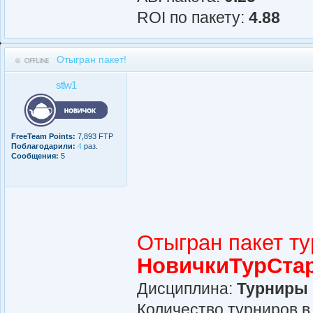
ROI по пакету:
4.88
Отыгран пакет!
stlw1
FreeTeam Points:
7,893 FTP
Поблагодарили:
4
раз.
Сообщения:
5
Отыгран пакет т
НовичкиТурСта
Дисциплина:
Турниры
Количество турниров в