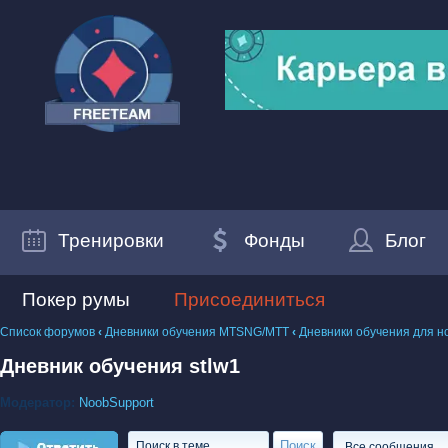
Тренировки
Фонды
Блог
Покер румы
Присоединиться
Список форумов
‹
Дневники обучения MTSNG/МТТ
‹
Дневники обучения для н
Дневник обучения stlw1
Модератор:
NoobSupport
Ответить