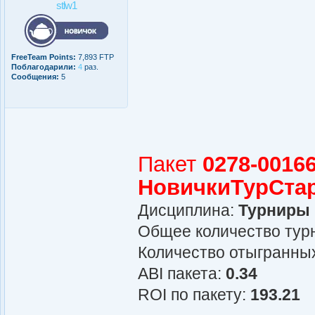
stlw1
FreeTeam Points:
7,893 FTP
Поблагодарили:
4
раз.
Сообщения:
5
Пакет
0278-00166
НовичкиТурСта
Дисциплина:
Турниры
Общее количество турн
Количество отыгранных
АBI пакета:
0.34
ROI по пакету:
193.21