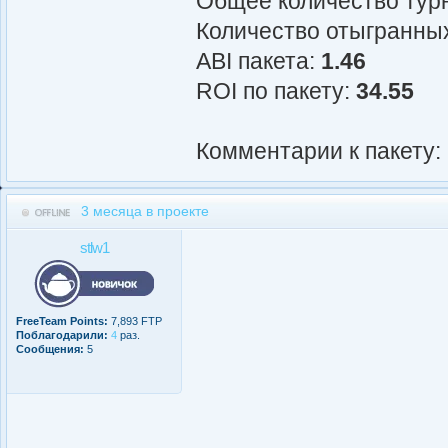
Общее количество турн
Количество отыгранных
АBI пакета:
1.46
ROI по пакету:
34.55
Комментарии к пакету:
3 месяца в проекте
stlw1
FreeTeam Points:
7,893 FTP
Поблагодарили:
4
раз.
Сообщения:
5