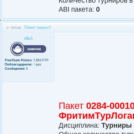
Количество турниров в
АBI пакета:
0
Пакет закрыт!
stlw1
FreeTeam Points:
7,893 FTP
Поблагодарили:
4
раз.
Сообщения:
5
Пакет
0284-00010
ФритимТурЛога
Дисциплина:
Турниры