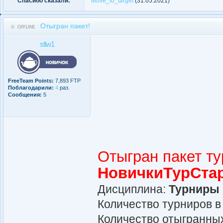
Спасибо сказали:
Move_t0_target
(31.05.2021)
Отыгран пакет!
stlw1
FreeTeam Points:
7,893 FTP
Поблагодарили:
4
раз.
Сообщения:
5
Отыгран пакет т
НовичкиТурСта
Дисциплина:
Турниры
Количество турниров в
Количество отыгранных