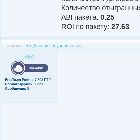
Количество отыгранных
АBI пакета:
0.25
ROI по пакету:
27.63
Re: Дневник обучения stlw1
stlw1
FreeTeam Points:
7,893 FTP
Поблагодарили:
4
раз.
Сообщения:
5