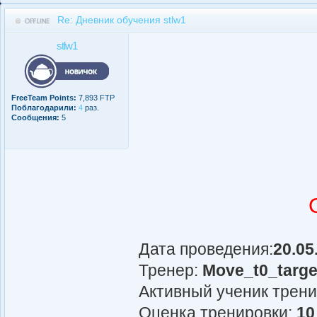
Re: Дневник обучения stlw1
stlw1
FreeTeam Points:
7,893 FTP
Поблагодарили:
4
раз.
Сообщения:
5
Дата проведения:
20.05
Тренер:
Move_t0_targe
Активный ученик трен
Оценка тренировки:
10