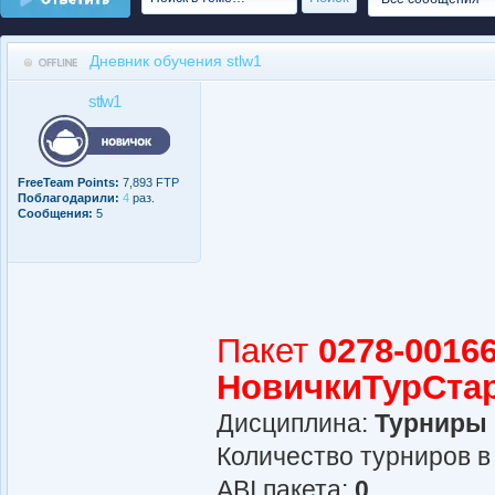
Дневник обучения stlw1
stlw1
FreeTeam Points:
7,893 FTP
Поблагодарили:
4
раз.
Сообщения:
5
Пакет
0278-00166
НовичкиТурСта
Дисциплина:
Турниры
Количество турниров в
АBI пакета:
0