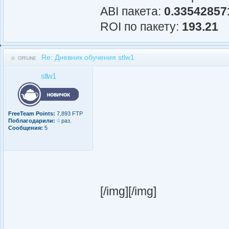
АBI пакета:
0.33542857
ROI по пакету:
193.21
Re: Дневник обучения stlw1
stlw1
FreeTeam Points:
7,893 FTP
Поблагодарили:
4
раз.
Сообщения:
5
[/img][/img]