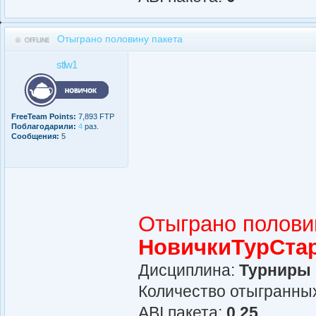
Отыграно половину пакета
stlw1
FreeTeam Points:
7,893 FTP
Поблагодарили:
4
раз.
Сообщения:
5
Отыграно полови
НовичкиТурСта
Дисциплина:
Турниры
Количество отыгранных
АBI пакета:
0.25