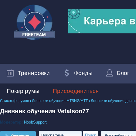
Тренировки
Фонды
Блог
Покер румы
Присоединиться
Список форумов
‹
Дневники обучения MTSNG/МТТ
‹
Дневники обучения для н
Дневник обучения Vetalson77
Модератор:
NoobSupport
Ответить