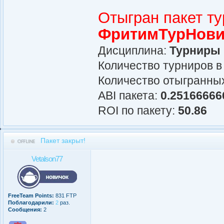
Отыгран пакет т
ФритимТурНови
Дисциплина:
Турниры
Количество турниров в
Количество отыгранных
АBI пакета:
0.25166666
ROI по пакету:
50.86
Пакет закрыт!
Vetalson77
FreeTeam Points:
831 FTP
Поблагодарили:
2
раз.
Сообщения:
2