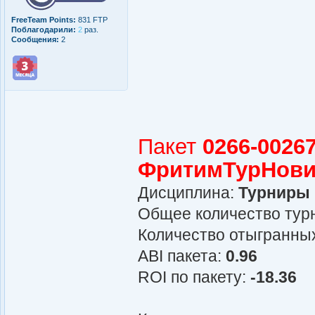
FreeTeam Points:
831 FTP
Поблагодарили:
2
раз.
Сообщения:
2
Пакет
0266-00267
ФритимТурНови
Дисциплина:
Турниры
Общее количество турн
Количество отыгранных
АBI пакета:
0.96
ROI по пакету:
-18.36