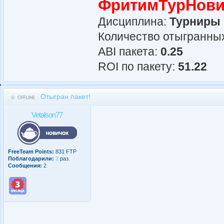
ФритимТурНови
Дисциплина:
Турниры
Количество отыгранных
АBI пакета:
0.25
ROI по пакету:
51.22
Отыгран пакет!
Vetalson77
FreeTeam Points:
831 FTP
Поблагодарили:
2
раз.
Сообщения:
2