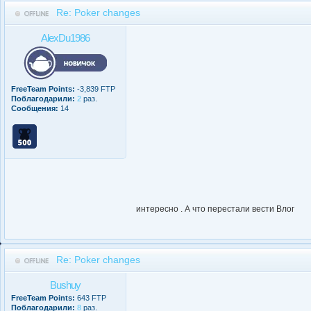
Re: Poker changes
AlexDu1986
FreeTeam Points:
-3,839 FTP
Поблагодарили:
2
раз.
Сообщения:
14
интересно . А что перестали вести Влог
Re: Poker changes
Bushuy
FreeTeam Points:
643 FTP
Поблагодарили:
8
раз.