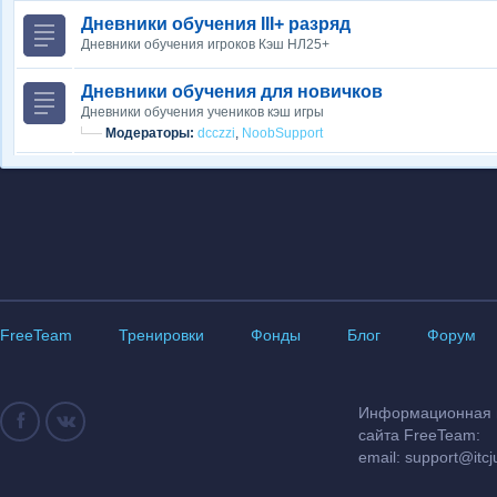
Дневники обучения III+ разряд
Дневники обучения игроков Кэш НЛ25+
Дневники обучения для новичков
Дневники обучения учеников кэш игры
Модераторы:
dcczzi
,
NoobSupport
FreeTeam
Тренировки
Фонды
Блог
Форум
Информационная и
сайта FreeTeam:
email:
support@itcj