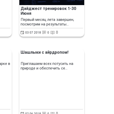
Дайджест тренировок 1-30
Июня
Первый месяц лета завершен,
посмотрим на результаты...
0
03 07 2018
0
Шашлыки с айрдропом!
арке в
Приглашаем всех потусить на
природе и обеспечить се...
0
02 06 2018
0